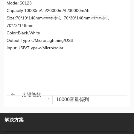
Model:S0123
Capacity:10000mA h/20000mAh/30000mAh
Size:70*19*148mm、70*30*148mm、
70*72*148mm
Color:Black,White
Output:Type-c/Micro/Lightning/USB
Input:USB/T ype-c/Micro/solar
太陽能款
10000容量係列
解決方案